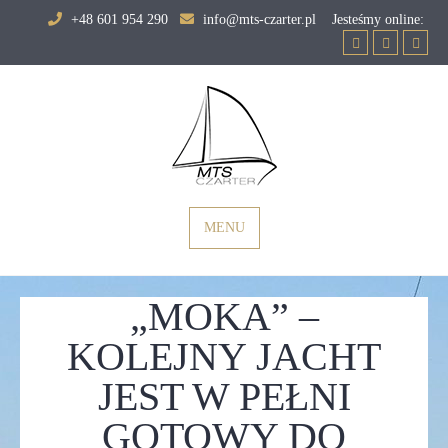
Skip
+48 601 954 290
info@mts-czarter.pl Jesteśmy online:
to
content
MTS-czarter
MENU
„MOKA” –
KOLEJNY JACHT
JEST W PEŁNI
GOTOWY DO