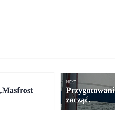
NEXT
„Masfrost
Next
Przygotowania
post:
zacząć.