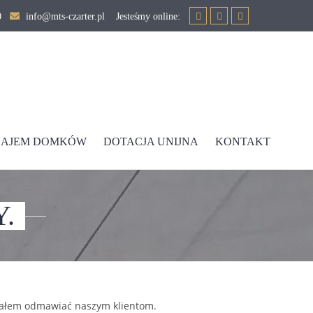
90
info@mts-czarter.pl Jesteśmy online:
AJEM DOMKÓW
DOTACJA UNIJNA
KONTAKT
.
siałem odmawiać naszym klientom.