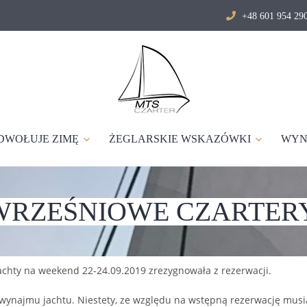
+48 601 954 2
DWOŁUJE ZIMĘ
ŻEGLARSKIE WSKAZÓWKI
WYN
WRZEŚNIOWE CZARTERY
achty na weekend 22-24.09.2019 zrezygnowała z rezerwacji.
 wynajmu jachtu. Niestety, ze względu na wstępną rezerwację mu