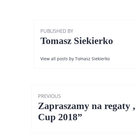
PUBLISHED BY
Tomasz Siekierko
View all posts by Tomasz Siekierko
Nawigacja
PREVIOUS
wpisu
Previous
Zapraszamy na regaty 
post:
Cup 2018”