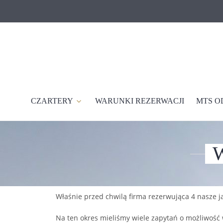
Skip
to
content
MTS-czarter
CZARTERY
WARUNKI REZERWACJI
MTS O
Właśnie przed chwilą firma rezerwująca 4 nasze j
Na ten okres mieliśmy wiele zapytań o możliwość