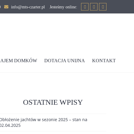
90
info@mts-czarter.pl Jesteśmy online:
AJEM DOMKÓW
DOTACJA UNIJNA
KONTAKT
OSTATNIE WPISY
Obłożenie jachtów w sezonie 2025 – stan na
02.04.2025